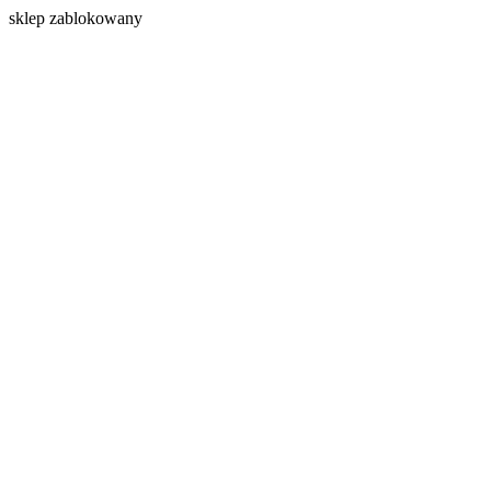
s
klep zablokowany