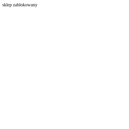
s
klep zablokowany