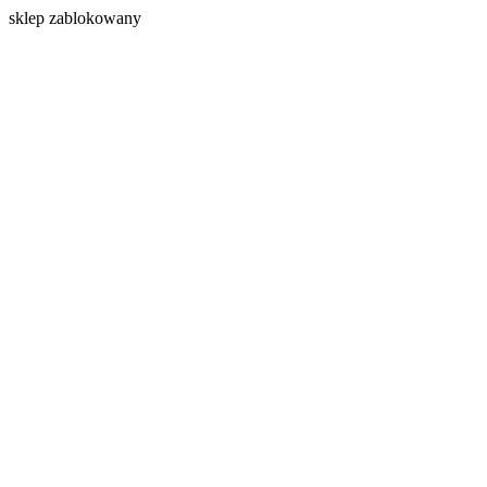
s
klep zablokowany