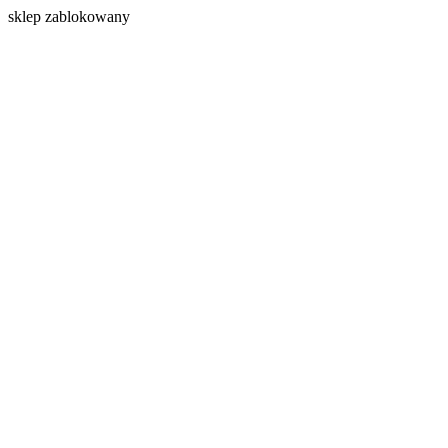
s
klep zablokowany