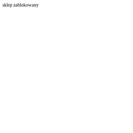
s
klep zablokowany