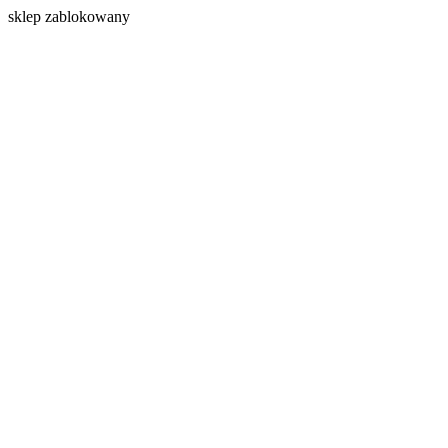
s
klep zablokowany