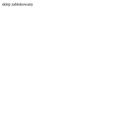
s
klep zablokowany