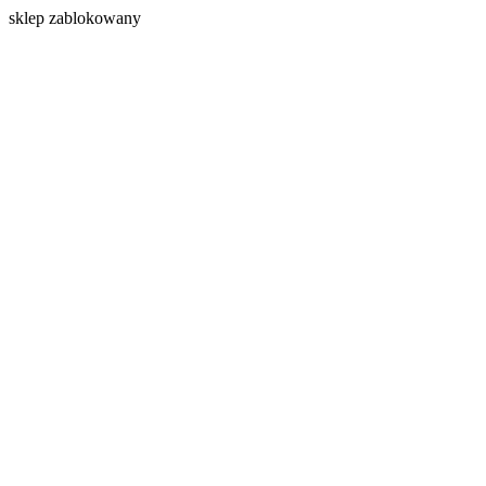
s
klep zablokowany