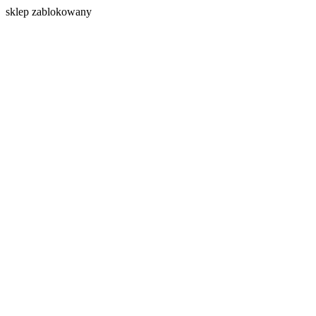
s
klep zablokowany