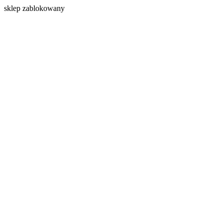
s
klep zablokowany